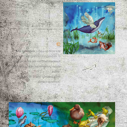
©
Alle beelden...
die u op deze site
tegenkomt zijn geestelijk eigendom. U
mag deze dan ook niet downloaden of
gebruiken zonder toestemming van de
auteur
(Lique Vis). U kunt uiteraard altijd
contact opnemen.