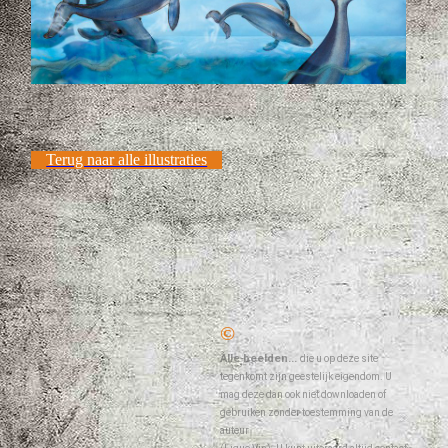
Terug naar alle illustraties
©
Alle beelden...
die u op deze site
tegenkomt zijn geestelijk eigendom. U
mag deze dan ook niet downloaden of
gebruiken zonder toestemming van de
auteur