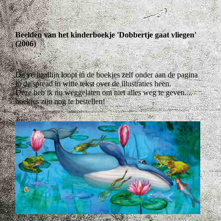
Beelden van het kinderboekje 'Dobbertje gaat vliegen'
(2006)
De verhaallijn loopt in de boekjes zelf onder aan de pagina
in de spread in witte tekst over de illustraties heen.
Deze heb ik nu weggelaten om niet alles weg te geven....
boekjes zijn nog te bestellen!