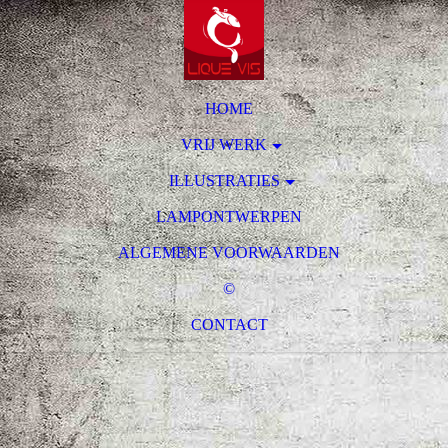
HOME
VRIJ WERK
ILLUSTRATIES
LAMPONTWERPEN
ALGEMENE VOORWAARDEN
©
CONTACT