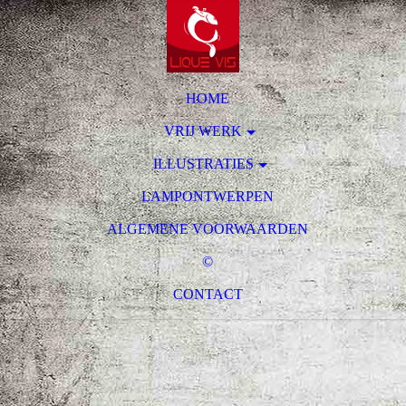
HOME
VRIJ WERK
ILLUSTRATIES
LAMPONTWERPEN
ALGEMENE VOORWAARDEN
©
CONTACT