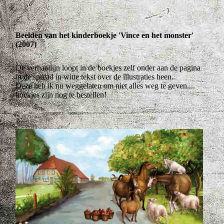
Beelden van het kinderboekje 'Vince en het monster'
(2007)
De verhaallijn loopt in de boekjes zelf onder aan de pagina
in de spread in witte tekst over de illustraties heen.
Deze heb ik nu weggelaten om niet alles weg te geven....
boekjes zijn nog te bestellen!