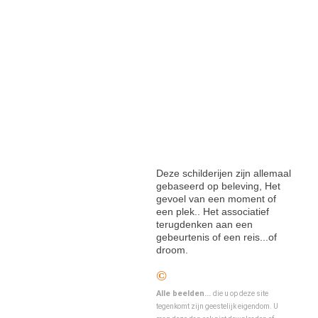
Deze schilderijen zijn allemaal
gebaseerd op beleving, Het
gevoel van een moment of
een plek.. Het associatief
terugdenken aan een
gebeurtenis of een reis...of
droom.
©
Alle beelden...
die u op deze site
tegenkomt zijn geestelijk eigendom. U